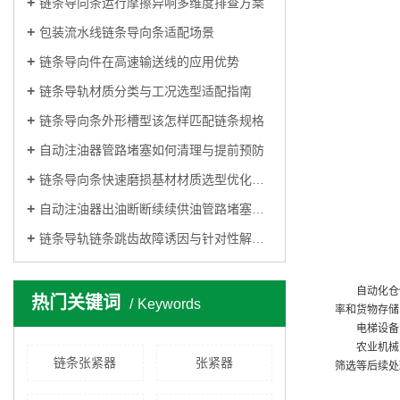
链条导向条运行摩擦异响多维度排查方案
包装流水线链条导向条适配场景
链条导向件在高速输送线的应用优势
链条导轨材质分类与工况选型适配指南
链条导向条外形槽型该怎样匹配链条规格
自动注油器管路堵塞如何清理与提前预防
链条导向条快速磨损基材材质选型优化思路
自动注油器出油断断续续供油管路堵塞排查方法
链条导轨链条跳齿故障诱因与针对性解决方法
自动化仓储
热门关键词
Keywords
率和货物存储
电梯设备：
农业机械：
链条张紧器
张紧器
筛选等后续处