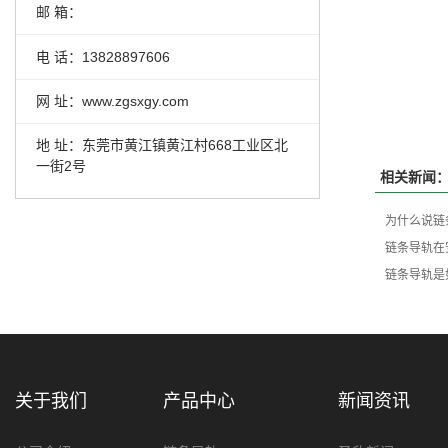
邮 箱：
电 话：13828897606
网 址：www.zgsxgy.com
地 址：东莞市黄江镇黄江村668工业区北
一街2号
相关新闻
为什么说链
链条导轨在
链条导轨是
关于我们
产品中心
新闻资讯