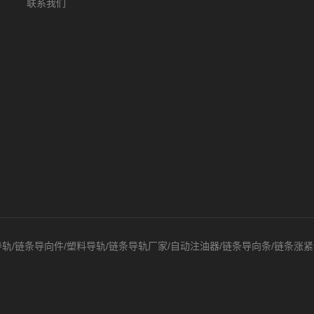
联系我们
导轨/链条导向件/塑料导轨/链条导轨厂家/自动注油器/链条导向条/链条涨