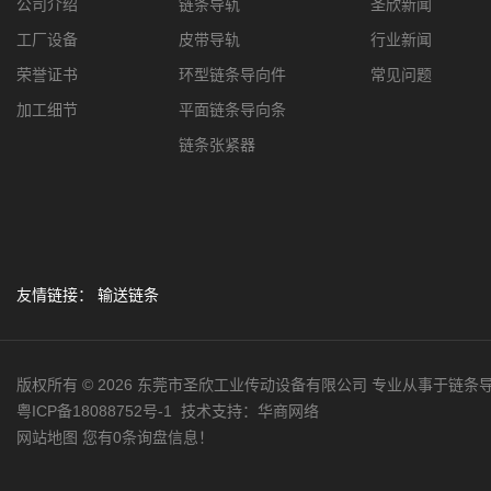
公司介绍
链条导轨
圣欣新闻
工厂设备
皮带导轨
行业新闻
荣誉证书
环型链条导向件
常见问题
加工细节
平面链条导向条
链条张紧器
友情链接：
输送链条
版权所有 © 2026 东莞市圣欣工业传动设备有限公司 专业从事于链条
粤ICP备18088752号-1
技术支持：
华商网络
网站地图
您有
0
条询盘信息！