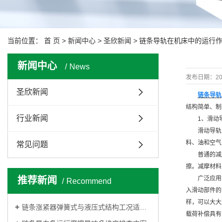
当前位置：
首 页
>
新闻中心
>
圣欣新闻
> 链条导轨在机床中的运行
新闻中心
News
发布日期：
20
圣欣新闻
链条导轨
结构简单、制
行业新闻
1、滑动
滑动导轨
料、油和空气
常见问题
普通的减
擦。减摩材料
推荐新闻
广泛应用
Recommend
入滑动部件的
样，可以大大
链条涨紧器弹簧式与液压式结构工况适用差异对比
载荷补偿具有