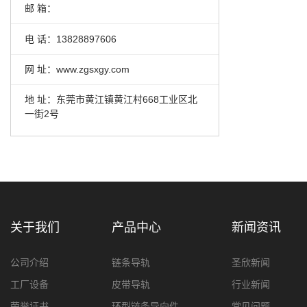
邮 箱：
电 话：13828897606
网 址：www.zgsxgy.com
地 址：东莞市黄江镇黄江村668工业区北
一街2号
关于我们
产品中心
新闻资讯
公司介绍
链条导轨
圣欣新闻
工厂设备
皮带导轨
行业新闻
荣誉证书
环型链条导向件
常见问题