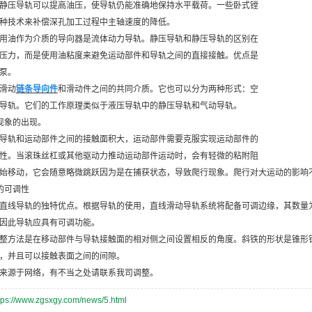
静压导轨可以提高油压，使导轨仍能准确地保持水平载荷。一些卧式镗
种技术来补偿深孔加工过程中主轴速度的降低。
用油作为介质的导向器是流体动力导轨。静压导轨和静压导轨的区别在
压力，而是使用油粘度来避免运动部件和导轨之间的直接接触。优点是
泵。
滑动
链条导向件
和滑动件之间的共同介质。它也可以分为两种形式：空
导轨。它们的工作原理类似于液压导轨中的静压导轨和气动导轨。
现象的出现。
导轨和运动部件之间的接触面积大，运动部件需要克服实现运动部件的
性。当滚珠丝杠或其他驱动力推动运动部件运动时，会有轻微的粘附阻
始移动，它会随意略微跳跃因为是在捕获状态，导致爬行现象。爬行对大运动的影响
的可调性
直线导轨的独特优点。根据导轨的使用，直线滑动导轨系统将配备可调边缘，其数量
因此导轨应具有可调功能。
整方法是在移动部件与导轨接触面的相对侧之间设置相反的角度。斜铁的形状是锥形
，并且可以接触表面之间的间隙。
来源于网络，有不当之处请联系我司调整。
tps://www.zgsxgy.com/news/5.html