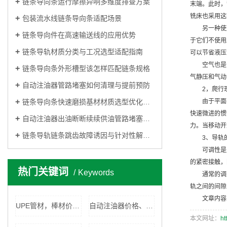
链条导向条运行摩擦异响多维度排查方案
末端。此时，
铣床也采用这
包装流水线链条导向条适配场景
另一种使
链条导向件在高速输送线的应用优势
于它们不使用
链条导轨材质分类与工况选型适配指南
可以节省液压
空气也是
链条导向条外形槽型该怎样匹配链条规格
气静压和气动
自动注油器管路堵塞如何清理与提前预防
2，爬行
链条导向条快速磨损基材材质选型优化思路
由于平面
快速微进的惯
自动注油器出油断断续续供油管路堵塞排查方法
力。当移动开
链条导轨链条跳齿故障诱因与针对性解决方法
3、导轨
可调性是
的紧密接触，
热门关键词
Keywords
通常的调
轨之间的间隙
文章内容
UPE管材，棒材价格、厂家
自动注油器价格、厂家
本文网址：
ht