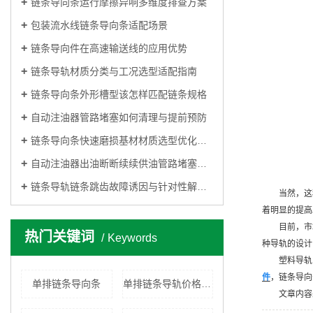
链条导向条运行摩擦异响多维度排查方案
包装流水线链条导向条适配场景
链条导向件在高速输送线的应用优势
链条导轨材质分类与工况选型适配指南
链条导向条外形槽型该怎样匹配链条规格
自动注油器管路堵塞如何清理与提前预防
链条导向条快速磨损基材材质选型优化思路
自动注油器出油断断续续供油管路堵塞排查方法
链条导轨链条跳齿故障诱因与针对性解决方法
当然，这
着明显的提高
目前，市
热门关键词
Keywords
种导轨的设计
塑料导轨
件
，链条导向
单排链条导向条
单排链条导轨价格、厂家
文章内容