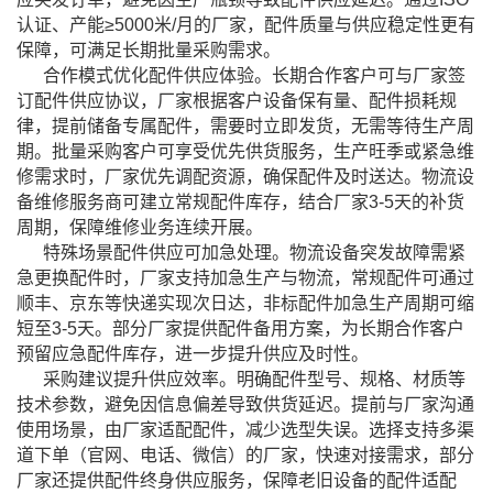
认证、产能≥5000米/月的厂家，配件质量与供应稳定性更有
保障，可满足长期批量采购需求。
合作模式优化配件供应体验。长期合作客户可与厂家签
订配件供应协议，厂家根据客户设备保有量、配件损耗规
律，提前储备专属配件，需要时立即发货，无需等待生产周
期。批量采购客户可享受优先供货服务，生产旺季或紧急维
修需求时，厂家优先调配资源，确保配件及时送达。物流设
备维修服务商可建立常规配件库存，结合厂家3-5天的补货
周期，保障维修业务连续开展。
特殊场景配件供应可加急处理。物流设备突发故障需紧
急更换配件时，厂家支持加急生产与物流，常规配件可通过
顺丰、京东等快递实现次日达，非标配件加急生产周期可缩
短至3-5天。部分厂家提供配件备用方案，为长期合作客户
预留应急配件库存，进一步提升供应及时性。
采购建议提升供应效率。明确配件型号、规格、材质等
技术参数，避免因信息偏差导致供货延迟。提前与厂家沟通
使用场景，由厂家适配配件，减少选型失误。选择支持多渠
道下单（官网、电话、微信）的厂家，快速对接需求，部分
厂家还提供配件终身供应服务，保障老旧设备的配件适配