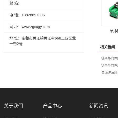
邮 箱：
电 话：13828897606
网 址：www.zgsxgy.com
单排
地 址：东莞市黄江镇黄江村668工业区北
一街2号
相关新闻
链条导向件
链条导向件
自动注油器
关于我们
产品中心
新闻资讯