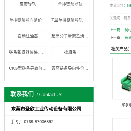
皮带导轨
单排链条导轨
本文网址：
ht
关键词：链条
单排链条导向条价格、厂家
T型单排链条导轨价格、厂家
上一篇：
制
自动注油器
超高分子量聚乙烯板材
下一篇：
高
相关产品
链条张紧器价格、厂家
挂瓶条
CKG型链条导轨价格、厂家
圆环链条导向件价格、厂家
联系我们
Contact Us
单排
东莞市圣欣工业传动设备有限公司
手 机：0769-87006592