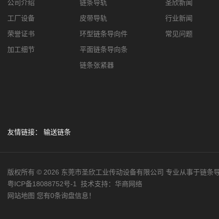
公司介绍
链条导轨
圣欣新闻
工厂设备
皮带导轨
行业新闻
荣誉证书
环型链条导向件
常见问题
加工细节
平面链条导向条
链条张紧器
友情链接：
输送链条
版权所有 © 2026 东莞市圣欣工业传动设备有限公司 专业从事于链条
粤ICP备18088752号-1
技术支持：
华商网络
网站地图
您有
0
条询盘信息！