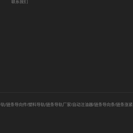
联系我们
导轨/链条导向件/塑料导轨/链条导轨厂家/自动注油器/链条导向条/链条涨